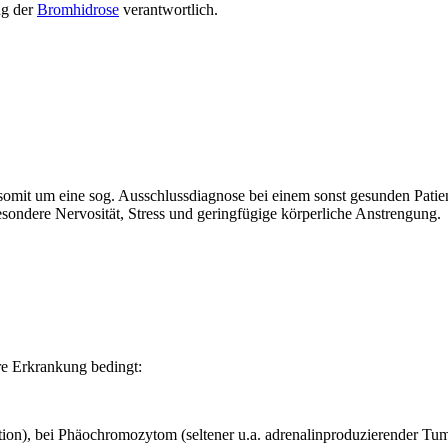
ng der
Bromhidrose
verantwortlich.
 somit um eine sog. Ausschlussdiagnose bei einem sonst gesunden Patien
ondere Nervosität, Stress und geringfügige körperliche Anstrengung.
re Erkrankung bedingt:
ion), bei Phäochromozytom (seltener u.a. adrenalinproduzierender Tum