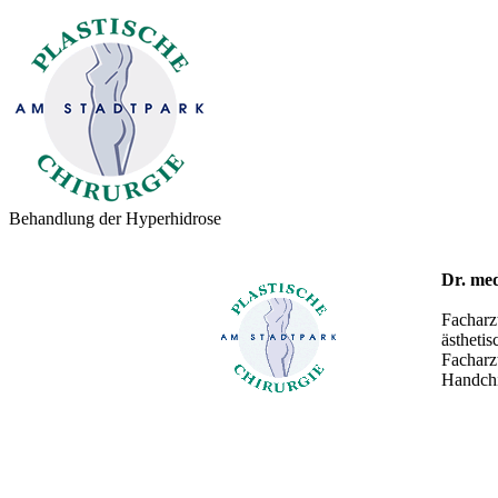
Behandlung der Hyperhidrose
Dr. me
Facharzt
ästhetis
Facharz
Handchi