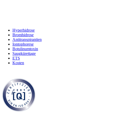
Hyperhidrose
Bromhidrose
Antitranspirantien
Iontophorese
Botulinumtoxin
Saugkürettage
ETS
Kosten